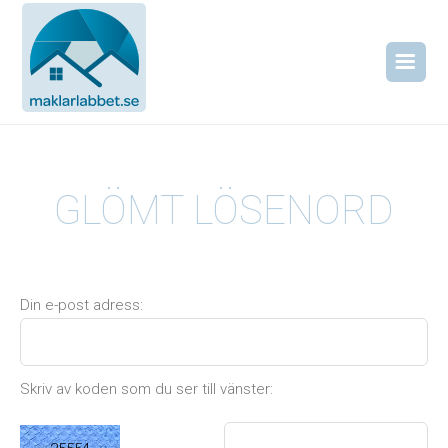
GLÖMT LÖSENORD
Din e-post adress:
Skriv av koden som du ser till vänster: