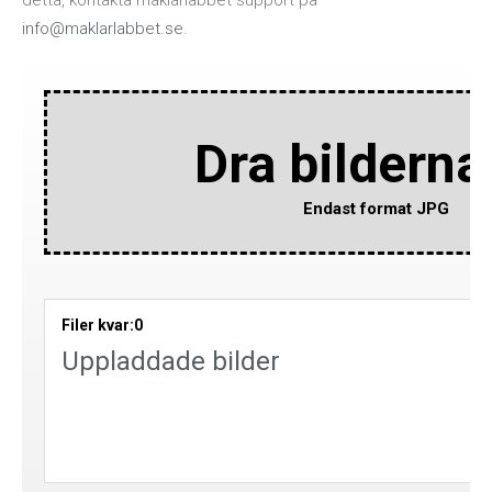
detta, kontakta mäklarlabbet support på
info@maklarlabbet.se
.
Dra bilderna 
Endast format JPG
Filer kvar:
0
Uppladdade bilder